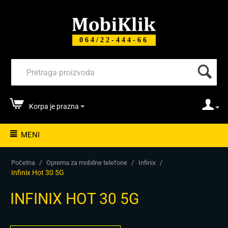
064/22-444-66
Korpa je prazna
MENI
/
/
/
Početna
Oprema za mobilne telefone
Infinix
Infinix Hot 30 5G
INFINIX HOT 30 5G