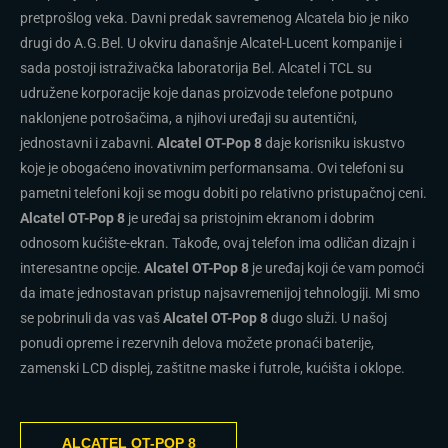
pretprošlog veka. Davni predak savremenog Alcatela bio je niko
drugi do A.G.Bel. U okviru današnje Alcatel-Lucent kompanije i
sada postoji istraživačka laboratorija Bel. Alcatel i TCL su
udružene korporacije koje danas proizvode telefone potpuno
naklonjene potrošačima, a njihovi uređaji su autentični,
jednostavni i zabavni.
Alcatel OT-Pop 8
daje korisniku iskustvo
koje je obogaćeno inovativnim performansama. Ovi telefoni su
pametni telefoni koji se mogu dobiti po relativno pristupačnoj ceni.
Alcatel OT-Pop 8
je uređaj sa pristojnim ekranom i dobrim
odnosom kućište-ekran. Takođe, ovaj telefon ima odličan dizajn i
interesantne opcije.
Alcatel OT-Pop 8
je uređaj koji će vam pomoći
da imate jednostavan pristup najsavremenijoj tehnologiji. Mi smo
se pobrinuli da vas vaš
Alcatel OT-Pop 8
dugo služi. U našoj
ponudi opreme i rezervnih delova možete pronaći baterije,
zamenski LCD displej, zaštitne maske i futrole, kućišta i oklope.
ALCATEL OT-POP 8