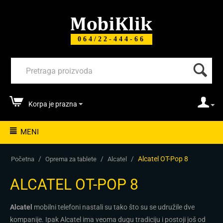
064/22-444-66
Korpa je prazna
MENI
/
/
/
Alcatel OT-Pop 8
Početna
Oprema za tablete
Alcatel
ALCATEL OT-POP 8
Alcatel
mobilni telefoni nastali su tako što su se udružile dve
kompanije. Ipak Alcatel ima veoma dugu tradiciju i postoji još od