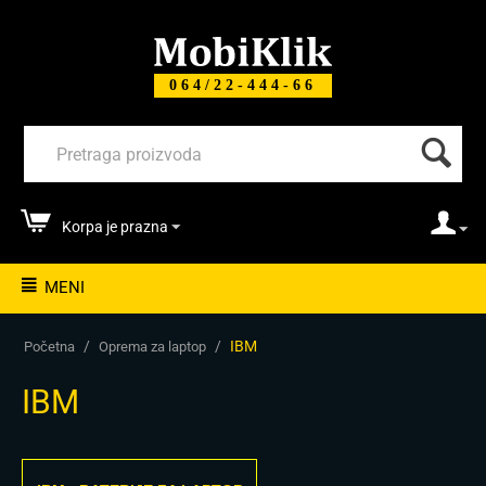
064/22-444-66
Korpa je prazna
MENI
/
/
IBM
Početna
Oprema za laptop
IBM